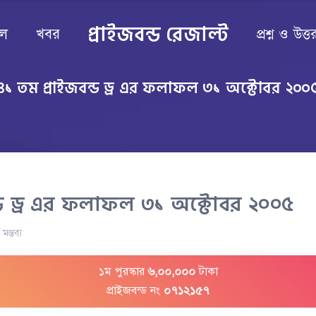
প্রাইজবন্ড রেজাল্ট
ল
খবর
প্রশ্ন ও উত্ত
৪১ তম প্রাইজবন্ড ড্র এর ফলাফল ৩১ অক্টোবর ২০০
ন্ড ড্র এর ফলাফল ৩১ অক্টোবর ২০০৫
০
মন্তব্য
১ম পুরস্কার
৬,০০,০০০
টাকা
প্রাইজবন্ড নং
০৭১২১৫৭