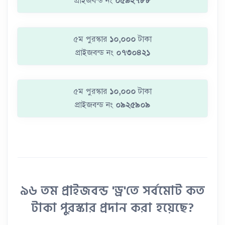
প্রাইজবন্ড নং
০৫৯২৭৮৮
৫ম পুরস্কার
১০,০০০
টাকা
প্রাইজবন্ড নং
০৭৩০৪২১
৫ম পুরস্কার
১০,০০০
টাকা
প্রাইজবন্ড নং
০৯২৫৯০৯
৯৬ তম প্রাইজবন্ড 'ড্র'তে সর্বমোট কত
টাকা পুরস্কার প্রদান করা হয়েছে?