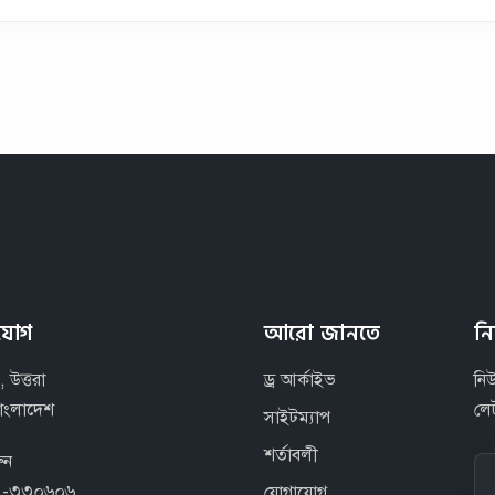
যোগ
আরো জানতে
ন
, উত্তরা
ড্র আর্কাইভ
নি
বাংলাদেশ
লে
সাইটম্যাপ
শর্তাবলী
ুন
৪-৩৩০৬০৬
যোগাযোগ