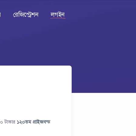
র
রেজিস্ট্রেশন
লগইন
০০ টাকার
১২০তম প্রাইজবন্ড